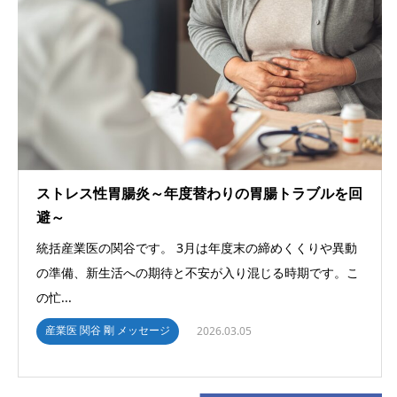
ストレス性胃腸炎～年度替わりの胃腸トラブルを回
避～
統括産業医の関谷です。 3月は年度末の締めくくりや異動
の準備、新生活への期待と不安が入り混じる時期です。こ
の忙...
産業医 関谷 剛 メッセージ
2026.03.05