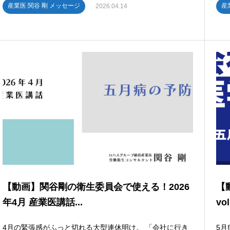
産業医 関谷 剛 メッセージ
産
2026.04.14
【動画】関谷剛の衛生委員会で使える！2026
【
年4月 産業医講話...
vo
4月の緊張感がふっと切れる大型連休明け。 「会社に行き
5