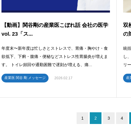
【動画】関谷剛の産業医こぼれ話 会社の医学
双
vol. 23「ス...
の
年度末〜新年度は忙しさとストレスで、胃痛・胸やけ・食
統括
欲低下、下痢・腹痛・便秘などストレス性胃腸炎が増えま
し
す。 トイレ頻回や通勤困難で遅刻が増える、痛...
リー
産業医 関谷 剛 メッセージ
産
2026.02.17
1
2
3
4