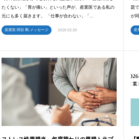
たくない」「胃が痛い」といった声が、産業医である私の
題で
元にも多く届きます。 「仕事が合わない」「...
が同
産業医 関谷 剛 メッセージ
産
2026.03.30