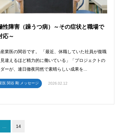
極性障害（躁うつ病）～その症状と職場で
対応～
産業医の関谷です。 「最近、休職していた社員が復職
、見違えるほど精力的に働いている」「プロジェクトの
ダーが、連日徹夜同然で素晴らしい成果を...
業医 関谷 剛 メッセージ
2026.02.12
…
14