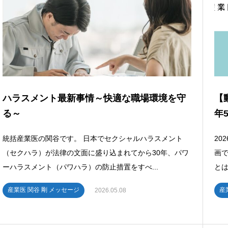
ハラスメント最新事情～快適な職場環境を守
【
る～
年5
統括産業医の関谷です。 日本でセクシャルハラスメント
20
（セクハラ）が法律の文面に盛り込まれてから30年、パワ
画
ーハラスメント（パワハラ）の防止措置をすべ...
とは
産業医 関谷 剛 メッセージ
産
2026.05.08