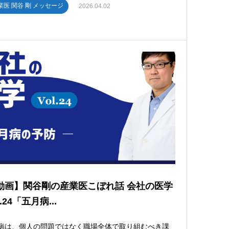
業医 関谷 剛 メッセージ
2026.04.02
動画】関谷剛の産業医こぼれ話 会社の医学
l.24「五月病...
月病は、個人の問題ではなく職場全体で取り組むべき課