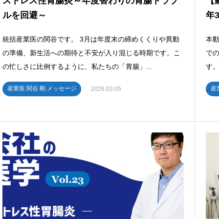
ストレス性胃腸炎～年度替わりの胃腸トラブ
【
ルを回避～
年3
統括産業医の関谷です。 3月は年度末の締めくくりや異動
本
の準備、新生活への期待と不安が入り混じる時期です。こ
で
の忙しさに比例するように、私たちの「胃腸」...
す。
産業医 関谷 剛 メッセージ
産
2026.03.05