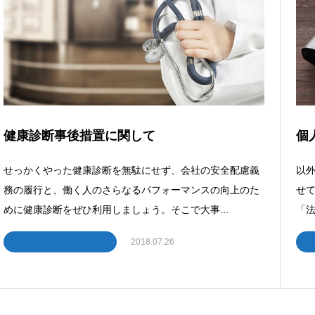
健康診断事後措置に関して
個
せっかくやった健康診断を無駄にせず、会社の安全配慮義
以
務の履行と、働く人のさらなるパフォーマンスの向上のた
せて
めに健康診断をぜひ利用しましょう。そこで大事...
「法
産業医 関谷 剛 メッセージ
産
2018.07.26