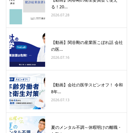
る！20...
2026.07.28
【動画】関谷剛の産業医こぼれ話 会社
の医...
2026.07.16
【動画】会社の医学スピンオフ！ 令和
8年...
2026.07.13
夏のメンタル不調～休暇明けの離職・