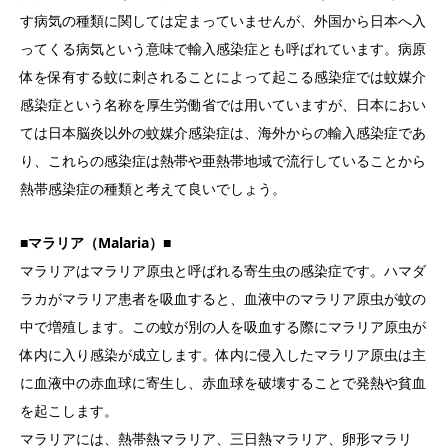
す病気の種類に関しては定まっていませんが、外国から日本へ入
ってくる病気という意味で輸入感染症とも呼ばれています。病原
体を保有する蚊に刺されることによって起こる感染症では蚊媒介
感染症という名称を厚生労働省では用いていますが、日本におい
ては日本脳炎以外の蚊媒介感染症は、海外からの輸入感染症であ
り、これらの感染症は熱帯や亜熱帯地域で流行していることから
熱帯感染症の種類と考えて良いでしょう。
■マラリア（Malaria）■
マラリアはマラリア原虫と呼ばれる寄生虫の感染症です。ハマダ
ラカがマラリア患者を吸血すると、血液中のマラリア原虫が蚊の
中で増殖します。この蚊が別の人を吸血する際にマラリア原虫が
体内に入り感染が成立します。体内に侵入したマラリア原虫は主
に血液中の赤血球に寄生し、赤血球を破壊することで発熱や貧血
を起こします。
マラリアには、熱帯熱マラリア、三日熱マラリア、卵形マラリ