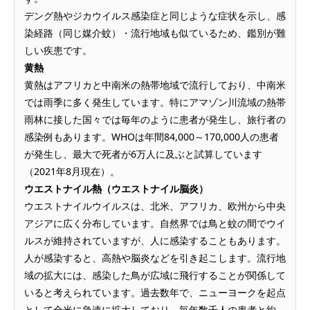
デング熱やジカウイルス感染症と同じような症状を示し、感
染経路（同じ媒介蚊）・流行地域も似ているため、鑑別が難
しい疾患です。
黄熱
黄熱はアフリカと中南米の熱帯地域で流行しており、中南米
では雨季に多く発生しています。特にアマゾン川流域の熱帯
雨林に接した国々では毎年のように患者が発生し、旅行者の
感染例もあります。WHOは年間84,000～170,000人の患者
が発生し、最大で死者が6万人に及ぶと試算しています
（2021年8月現在）。
ウエストナイル熱（ウエストナイル脳炎）
ウエストナイルウイルスは、北米、アフリカ、欧州から中央
アジアに広く分布しています。自然界では鳥と蚊の間でウイ
ルスが維持されていますが、人に感染することもあります。
人が感染すると、高熱や脳炎などを引き起こします。流行地
域の拡大には、感染した鳥が広域に飛行することが関係して
いると考えられています。過去数年で、ニューヨークを起点
として全米に急速に拡大しており、毎年数千人の患者と約