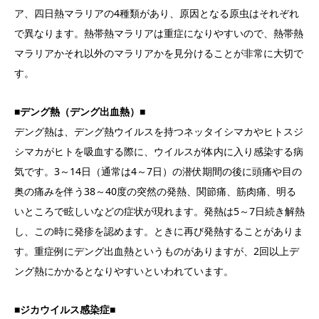
ア、四日熱マラリアの4種類があり、原因となる原虫はそれぞれ
で異なります。熱帯熱マラリアは重症になりやすいので、熱帯熱
マラリアかそれ以外のマラリアかを見分けることが非常に大切で
す。
■デング熱（デング出血熱）■
デング熱は、デング熱ウイルスを持つネッタイシマカやヒトスジ
シマカがヒトを吸血する際に、ウイルスが体内に入り感染する病
気です。3～14日（通常は4～7日）の潜伏期間の後に頭痛や目の
奥の痛みを伴う38～40度の突然の発熱、関節痛、筋肉痛、明る
いところで眩しいなどの症状が現れます。発熱は5～7日続き解熱
し、この時に発疹を認めます。ときに再び発熱することがありま
す。重症例にデング出血熱というものがありますが、2回以上デ
ング熱にかかるとなりやすいといわれています。
■ジカウイルス感染症■