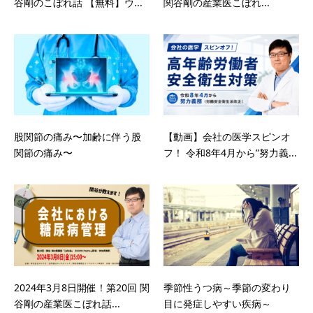
谷剛のこぼれ話 【無料】ウ...
関谷剛の産業医こぼれ...
股関節の痛み〜加齢に伴う股
【動画】会社の医学スピンオ
関節の痛み〜
フ！ 令和8年4月から”努力義...
2024年3月8日開催！第20回 関
季節性うつ病～季節の変わり
谷剛の産業医こぼれ話...
目に発症しやすい疾病～