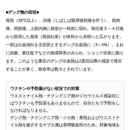
■デング熱の症状■
発熱（38℃以上）、頭痛（しばしば眼球後部痛を伴う）、筋肉
痛、関節痛、上肢内側に発疹が一時的に現れ、発症後３～４日後
から限局した発疹（斑状紅斑）が体幹から末梢へと広がります。
一部は出血傾向を主症状とするデング出血熱に（3～5%）、まれ
に頻脈、脈圧低下などの循環障害がみられ、ショック症状に陥り
ます。このような重症のデング出血熱は2度目以降の感染で発症
することが多く、致命率は数％とされています。
ワクチンや予防薬がない状況での対策
ウエストナイル熱・チクングニア熱やジカウイルス感染症に
はワクチンも予防薬もありませんので、自分たちで予防をし
なければなりません。
デング熱・チクングニア熱・ジカ熱・黄熱およびウエストナ
イル熱を媒介するヤブカ属は昼間吸血性のため、対象地域を