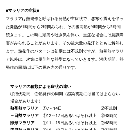
■マラリアの症状■
マラリアは熱発作と呼ばれる発熱が主症状で、悪寒や震えを伴っ
た発熱が1時間から2時間みられ、その後高熱が4時間から5時間
続きます。この時に頭痛や吐き気を伴い、重症な場合には意識障
害がみられることがあります。その後大量の発汗とともに解熱し
ます。熱発作のパターンは初期には不規則ですが、熱帯熱マラリ
ア以外は、次第に規則的な熱型になっていきます。潜伏期間、熱
発作の周期は以下の囲み内の通りです。
マラリアの種類による症状の違い
①潜伏期間 ②熱発作の周期（感染初期には当てはまらない
場合があります）
熱帯熱マラリア
①7～14日 ②不規則
三日熱マラリア
①12～17日あるいはそれ以上 ②48時間
卵形マラリア
①11～18日あるいはそれ以上 ②48時間
四日熱マラリア
①18～40日あるいはそれ以上 ②72時間