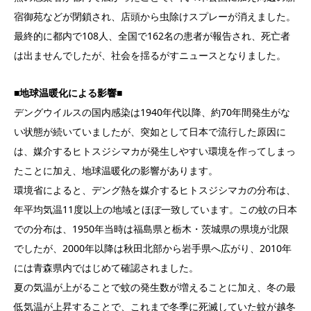
宿御苑などが閉鎖され、店頭から虫除けスプレーが消えました。
最終的に都内で108人、全国で162名の患者が報告され、死亡者
は出ませんでしたが、社会を揺るがすニュースとなりました。
■地球温暖化による影響■
デングウイルスの国内感染は1940年代以降、約70年間発生がな
い状態が続いていましたが、突如として日本で流行した原因に
は、媒介するヒトスジシマカが発生しやすい環境を作ってしまっ
たことに加え、地球温暖化の影響があります。
環境省によると、デング熱を媒介するヒトスジシマカの分布は、
年平均気温11度以上の地域とほぼ一致しています。この蚊の日本
での分布は、1950年当時は福島県と栃木・茨城県の県境が北限
でしたが、2000年以降は秋田北部から岩手県へ広がり、2010年
には青森県内ではじめて確認されました。
夏の気温が上がることで蚊の発生数が増えることに加え、冬の最
低気温が上昇することで、これまで冬季に死滅していた蚊が越冬