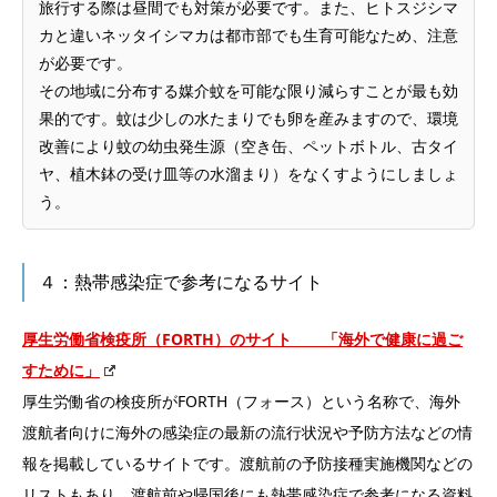
旅行する際は昼間でも対策が必要です。また、ヒトスジシマ
カと違いネッタイシマカは都市部でも生育可能なため、注意
が必要です。
その地域に分布する媒介蚊を可能な限り減らすことが最も効
果的です。蚊は少しの水たまりでも卵を産みますので、環境
改善により蚊の幼虫発生源（空き缶、ペットボトル、古タイ
ヤ、植木鉢の受け皿等の水溜まり）をなくすようにしましょ
う。
４：熱帯感染症で参考になるサイト
厚生労働省検疫所（FORTH）のサイト
「海外で健康に過ご
すために」
厚生労働省の検疫所がFORTH（フォース）という名称で、海外
渡航者向けに海外の感染症の最新の流行状況や予防方法などの情
報を掲載しているサイトです。渡航前の予防接種実施機関などの
リストもあり、渡航前や帰国後にも熱帯感染症で参考になる資料