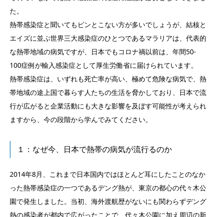
た。
熱帯感染症と聞いてもピンとこない方が多いでしょうが、結核と
エイズに並ぶ世界三大感染症のひとつであるマラリアは、代表的
な熱帯地域の病気ですが、日本でもコロナ禍以前は、年間50-
100症例が輸入感染症として厚生労働省に届けられています。
熱帯感染症は、いずれも死亡率が高い、極めて危険な病気で、熱
帯地域の途上国で暮らす人たちの生活を脅かしており、日本で流
行が広がると企業活動にも大きな影響を及ぼす可能性が考えられ
ますから、今の段階から学んでみてください。
１：なぜ今、日本で熱帯の病気が流行るのか
2014年8月、これまで日本国内ではほとんど耳にしたことのなか
った熱帯感染症の一つであるデング熱が、東京の都心の代々木公
園で発生しました。当初、海外渡航歴がないにも関わらずデング
熱の感染者が都内で広がったことで、代々木公園に加え周辺の新