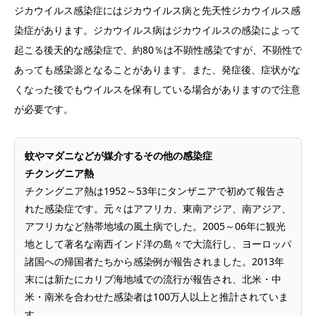
ジカウイルス感染症にはジカウイルス病と先天性ジカウイルス感
染症があります。ジカウイルス病はジカウイルスの感染によって
起こる後天的な感染症で、約80％は不顕性感染ですが、不顕性で
あっても感染源となることがあります。また、発症後、症状がな
くなった後でもウイルスを保有している場合がありますので注意
が必要です。
蚊やマダニなどが媒介するその他の感染症
チクングニア熱
チクングニア熱は1952～53年にタンザニアで初めて報告さ
れた感染症です。元々はアフリカ、東南アジア、南アジア、
アフリカなど熱帯地域の風土病でした。2005～06年に観光
地として著名な南西インド洋の島々で大流行し、ヨーロッパ
諸国への帰国者たちから感染例が報告されました。2013年
末には新たにカリブ海地域での流行が報告され、北米・中
米・南米を合わせた感染者は100万人以上と推計されていま
す。