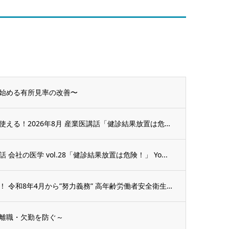
始める有所見率の改善〜
【動画】関谷剛の衛生委員会で使える！2026年8月 産業医講話「健診結果放置は危険」
社の医学 vol.28「健診結果放置は危険！」 Yo...
【動画】会社の医学スピンオフ！ 令和8年4月から”努力義務” 高年齢労働者安全衛生対策...
離職・欠勤を防ぐ～